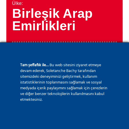
Ülke:
Birleşik Arap
Emirlikleri
Yıl:
2010
Tam şeffaflık ile…
Bu web sitesini ziyaret etmeye
devam ederek, Soletanche Bachy tarafından
sitemizdeki deneyiminizi geliştirmek, kullanım
istatistiklerinin toplanmasını sağlamak ve sosyal
medyada içerik paylaşımını sağlamak için çerezlerin
ve diğer benzer teknolojilerin kullanılmasını kabul
etmektesiniz.