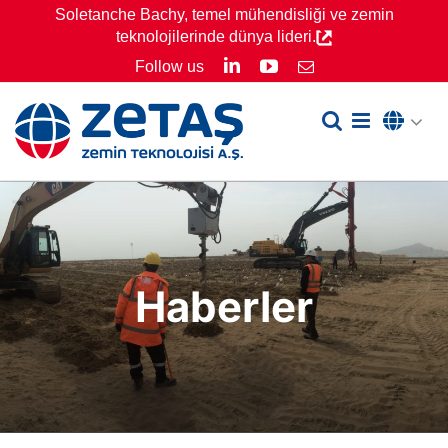
Skip
Soletanche Bachy, temel mühendisliği ve zemin
teknolojilerinde dünya lideri.
to
LinkedIn
YouTube
Follow us
Email
content
Haberler