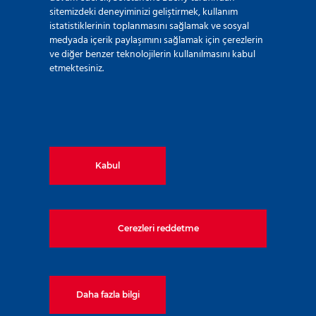
sitemizdeki deneyiminizi geliştirmek, kullanım
istatistiklerinin toplanmasını sağlamak ve sosyal
medyada içerik paylaşımını sağlamak için çerezlerin
ve diğer benzer teknolojilerin kullanılmasını kabul
etmektesiniz.
Kabul
Cerezleri reddetme
Inauguration of Muelle D in
Montevideo, Uruguay TK
14 Mayıs 2021
Daha fazla bilgi