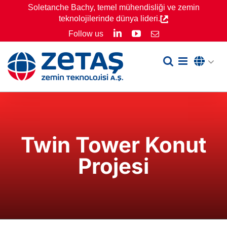
Skip
Soletanche Bachy, temel mühendisliği ve zemin
teknolojilerinde dünya lideri.
to
LinkedIn
YouTube
Follow us
Email
content
Twin Tower Konut
Projesi