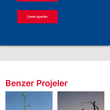
Kontrol
Yükleme
Deneyleri
Deneyleri
Çerez Ayarları
Benzer Projeler
Eski Doha
Wakrah ve
Limanı –