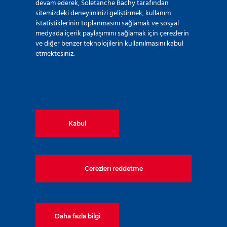
devam ederek, Soletanche Bachy tarafından
sitemizdeki deneyiminizi geliştirmek, kullanım
Yıl:
istatistiklerinin toplanmasını sağlamak ve sosyal
2009
medyada içerik paylaşımını sağlamak için çerezlerin
ve diğer benzer teknolojilerin kullanılmasını kabul
etmektesiniz.
Kabul
İlgili Teknikler
Cerezleri reddetme
Kalite
Kazık
Daha fazla bilgi