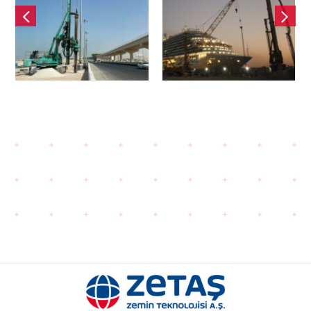
Endüstriyel
Büyük
Alan Otoyol
Terminal
Projesi
Projesi