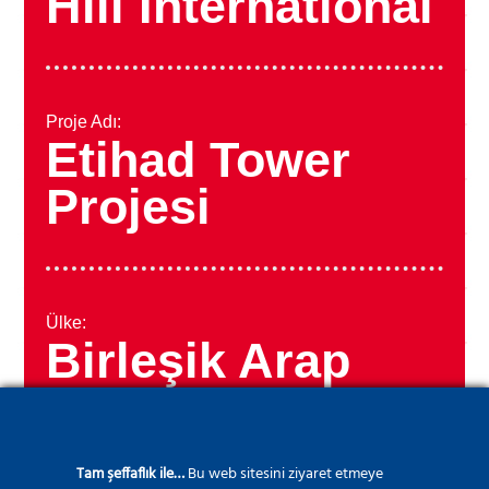
Hill International
Proje Adı:
Etihad Tower
Projesi
Ülke:
Birleşik Arap
Emirlikleri
Tam şeffaflık ile…
Bu web sitesini ziyaret etmeye