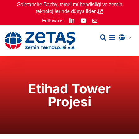
Skip
Soletanche Bachy, temel mühendisliği ve zemin
teknolojilerinde dünya lideri.
to
LinkedIn
YouTube
Follow us
Email
content
Etihad Tower
Projesi