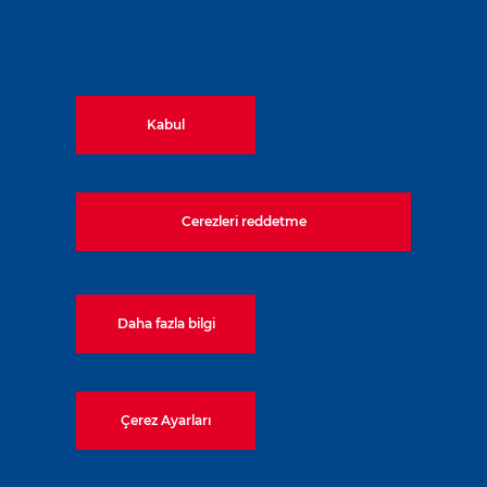
Yıl:
2015
Kabul
Cerezleri reddetme
Daha fazla bilgi
İlgili Teknikler
Çerez Ayarları