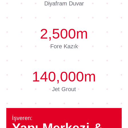
Diyafram Duvar
2,500
m
Fore Kazık
140,000
m
Jet Grout
İşveren:
Yapı Merkezi &