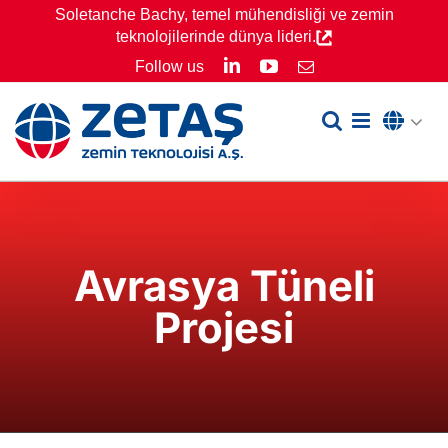
Skip
Soletanche Bachy, temel mühendisliği ve zemin
teknolojilerinde dünya lideri.
to
LinkedIn
YouTube
Follow us
Email
content
Avrasya Tüneli
Projesi