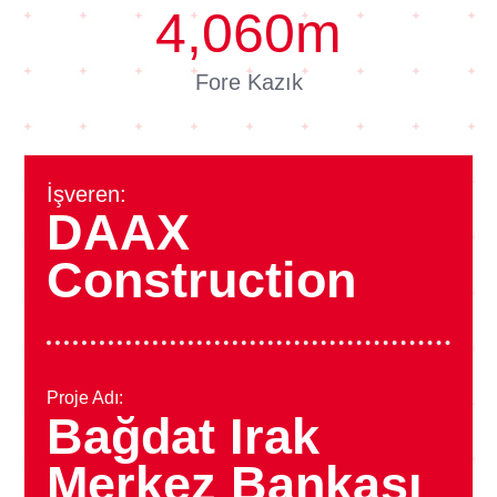
4,060
m
Fore Kazık
İşveren:
DAAX
Construction
Proje Adı:
Bağdat Irak
Merkez Bankası