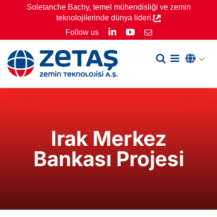
Skip
Soletanche Bachy, temel mühendisliği ve zemin
teknolojilerinde dünya lideri.
to
LinkedIn
YouTube
Follow us
Email
content
Irak Merkez
Bankası Projesi