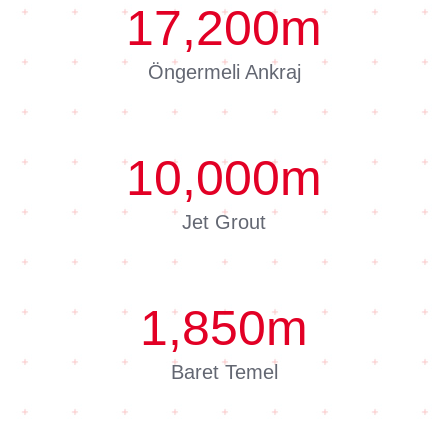
17,200
m
Öngermeli Ankraj
10,000
m
Jet Grout
1,850
m
Baret Temel