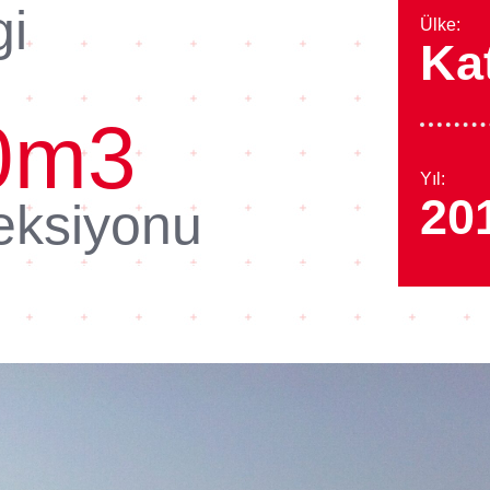
gi
Ülke:
Ka
0
m3
Yıl:
20
eksiyonu