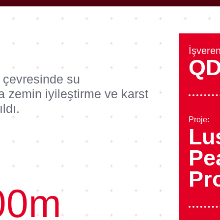
İşveren
QD
 çevresinde su
 zemin iyileştirme ve karst
ldı.
Proje:
Lu
Pe
Pr
00
m