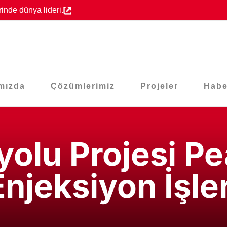
inde dünya lideri.
mızda
Çözümlerimiz
Projeler
Habe
yolu Projesi Pe
Enjeksiyon İşler