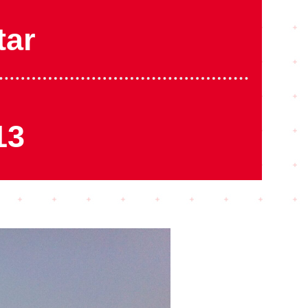
tar
13