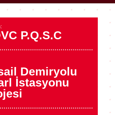
:
VC P.Q.S.C
sail Demiryolu
arl İstasyonu
ojesi