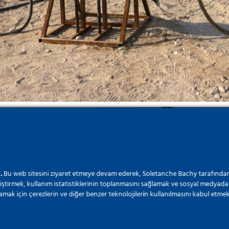
…
Bu web sitesini ziyaret etmeye devam ederek, Soletanche Bachy tarafından
iştirmek, kullanım istatistiklerinin toplanmasını sağlamak ve sosyal medyada 
amak için çerezlerin ve diğer benzer teknolojilerin kullanılmasını kabul etmek