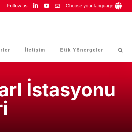
LinkedIn
YouTube
Follow us
Email
Choose your language
rler
İletişim
Etik Yönergeler
arl İstasyonu
i