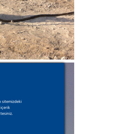
 sitemizdeki
içerik
tesiniz.