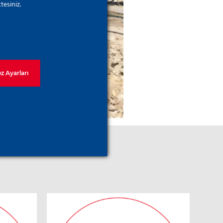
tesiniz.
z Ayarları