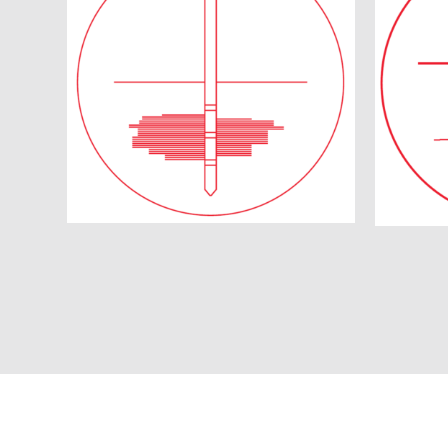
Zemin Enjeksiyonu
S