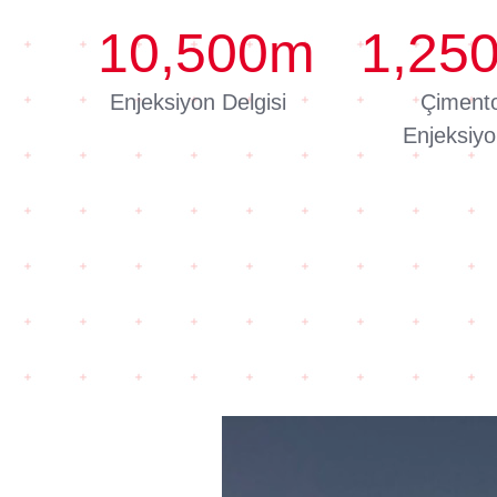
10,500
m
1,25
Enjeksiyon Delgisi
Çiment
Enjeksiy