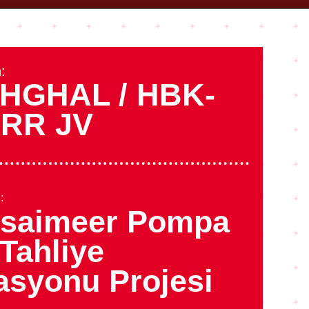
:
HGHAL / HBK-
RR JV
:
saimeer Pompa
 Tahliye
tasyonu Projesi