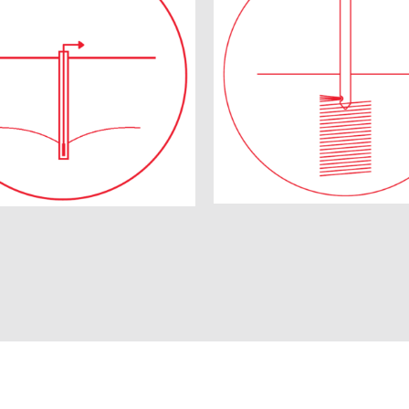
Jet Grout
usuzlaştırma