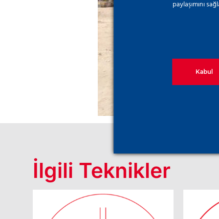
paylaşımını sağl
Kabul
İlgili Teknikler