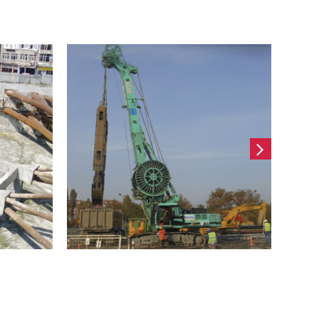
l
Avrasya Tüneli
Projesi