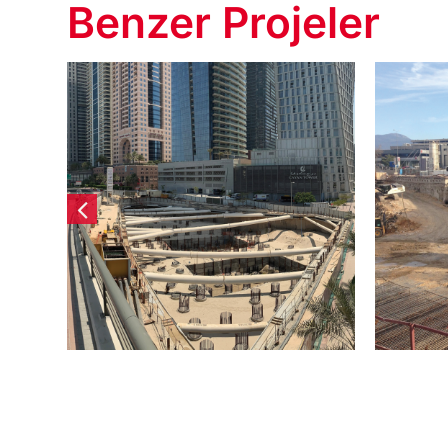
Benzer Projeler
IMMO Prestige
İzm
si
Konut Kulesi