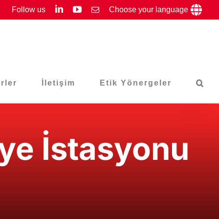
LinkedIn
YouTube
Follow us
Email
Choose your language
rler
İletişim
Etik Yönergeler
ye İstasyonu