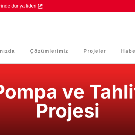
inde dünya lideri.
mızda
Çözümlerimiz
Projeler
Habe
ompa ve Tahli
Projesi