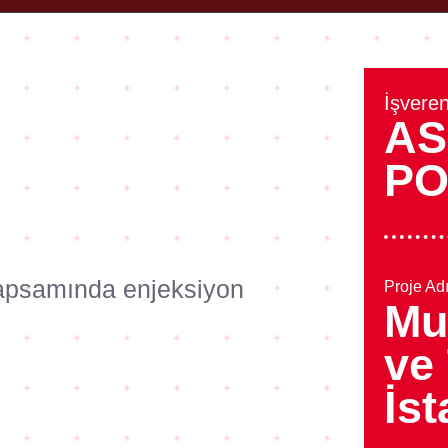
İşveren
AS
PO
kapsamında enjeksiyon
Proje Adı
Mu
ve
İs