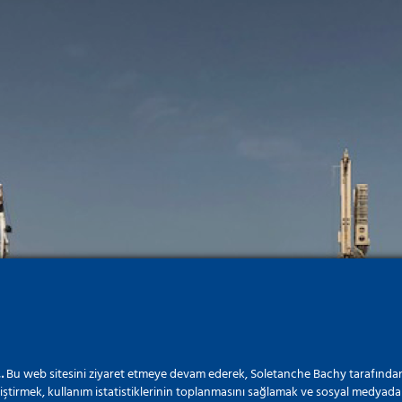
…
Bu web sitesini ziyaret etmeye devam ederek, Soletanche Bachy tarafından
iştirmek, kullanım istatistiklerinin toplanmasını sağlamak ve sosyal medyada 