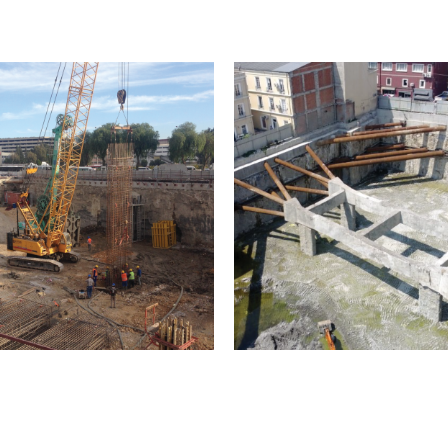
ir Mistral Tower
Karaköy Ote
Projesi
Projesi