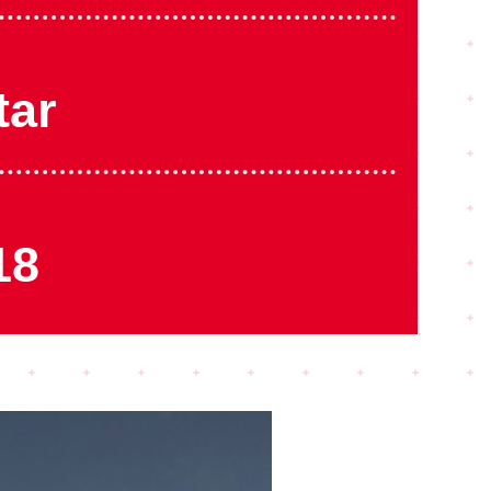
tar
18