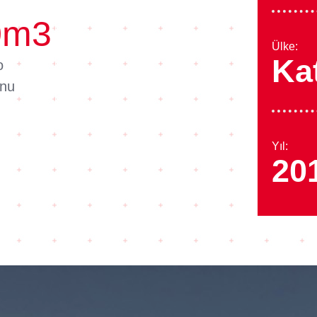
0
m3
Ülke:
Ka
o
onu
Yıl:
20