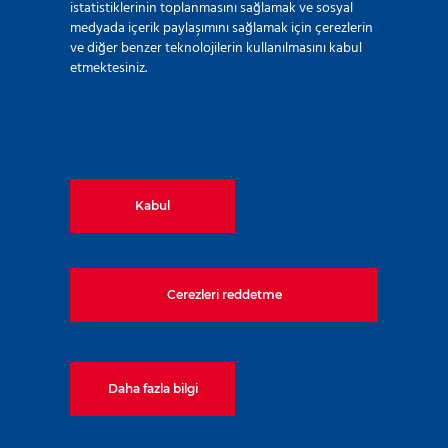
istatistiklerinin toplanmasını sağlamak ve sosyal
medyada içerik paylaşımını sağlamak için çerezlerin
ve diğer benzer teknolojilerin kullanılmasını kabul
Akkuyu Nükleer Enerji
etmektesiniz.
Santrali – Rıhtım Projesi
Kabul
Cerezleri reddetme
Daha fazla bilgi