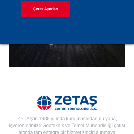
SCPX Projesi MTBM
Çerez Ayarları
Şaftları Projesi
ZETAŞ'ın 1988 yılında kurulmasından bu yana,
işverenlerimize Geoteknik ve Temel Mühendisliği çatısı
altında tam entegre bir hizmet zinciri sunmaya