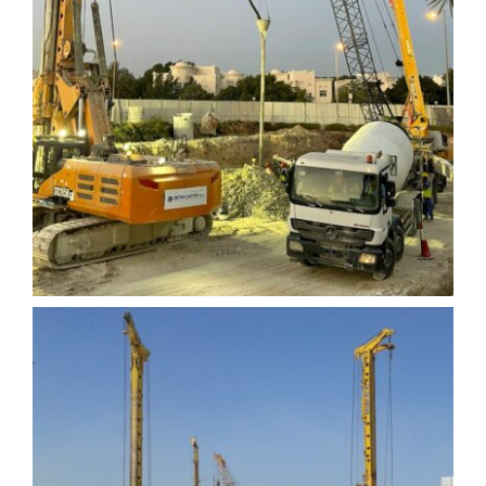
Onazia Pompa İstasyonu
Projesi
Marriot JW Otel – Diyafram