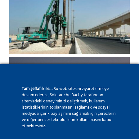
Alan Otoyol Projesi
Tam şeffaflık ile…
Bu web sitesini ziyaret etmeye
devam ederek, Soletanche Bachy tarafından
sitemizdeki deneyiminizi geliştirmek, kullanım
istatistiklerinin toplanmasını sağlamak ve sosyal
Eski Doha Limanı – Büyük
medyada içerik paylaşımını sağlamak için çerezlerin
ve diğer benzer teknolojilerin kullanılmasını kabul
Terminal Projesi
etmektesiniz.