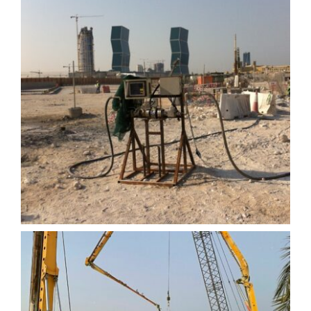
Lusail Demiryolu Projesi
Pearl İstasyonu Enjeksiyon
İşleri