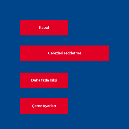
Kabul
Cerezleri reddetme
Daha fazla bilgi
Hamad Uluslararası
Havaalanı Projesi
Çerez Ayarları