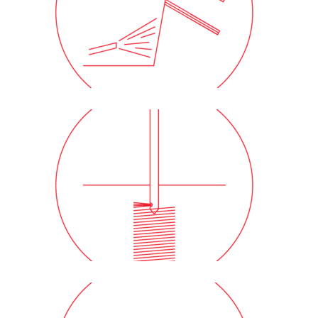
Zemin Çivisi
Jet Grout Duvarlar