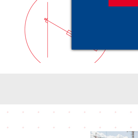
Öngermeli Ankraj
Sistemleri