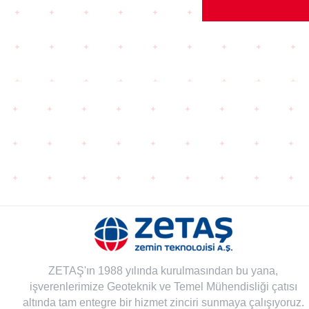
ZETAŞ'ın 1988 yılında kurulmasından bu yana,
işverenlerimize Geoteknik ve Temel Mühendisliği çatısı
altında tam entegre bir hizmet zinciri sunmaya çalışıyoruz.