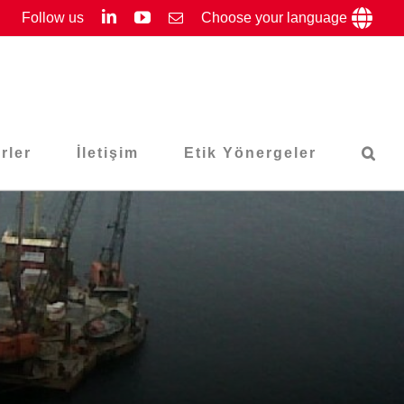
LinkedIn
YouTube
Follow us
Email
Choose your language
rler
İletişim
Etik Yönergeler