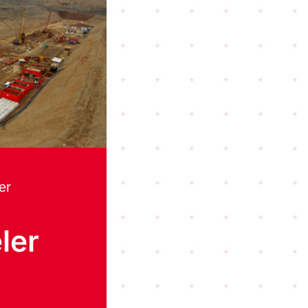
er
ler