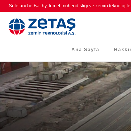
Skip
Soletanche Bachy, temel mühendisliği ve zemin teknolojiler
to
content
Ana Sayfa
Hakkı