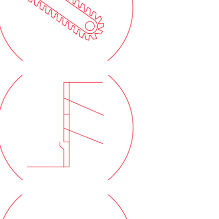
Trenchmix® ve
Geomix® Duvarlar
Betonarme Perde
Duvarlar