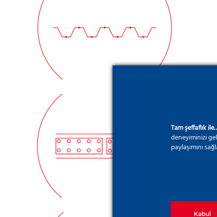
Palplanş Duvarlar
Tam şeffaflık ile
deneyiminizi gel
Diyafram Duvarlar
paylaşımını sağl
Kabul