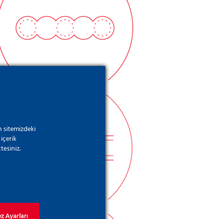
Kesişen Kazıklı
Duvarlar
 sitemizdeki
Prekast Diyafram
içerik
tesiniz.
Duvarlar
z Ayarları