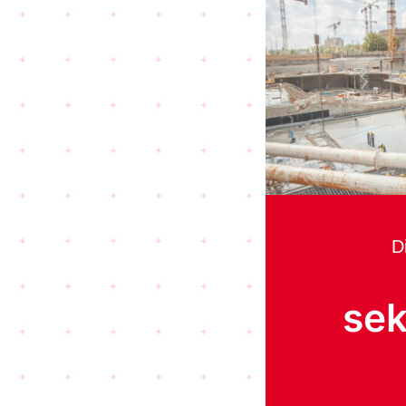
D
sek