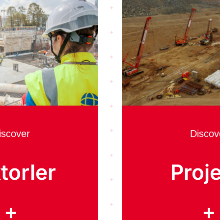
iscover
Discov
torler
Proje
+
+