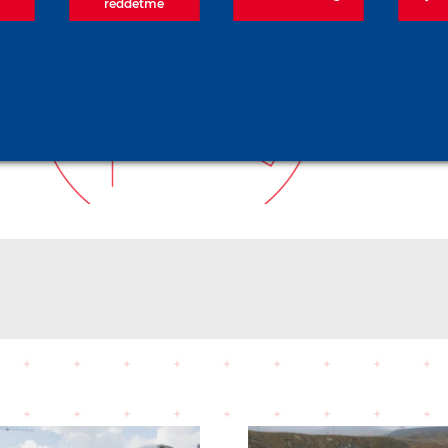
reddetme
TAM Enjeksiyonlu
Ankrajlar