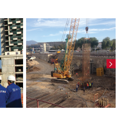
ya
İzmir Mistral Tower
yon
Projesi