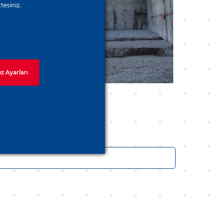
tesiniz.
z Ayarları