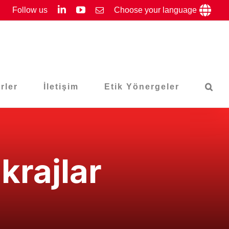
LinkedIn
YouTube
Follow us
Email
Choose your language
rler
İletişim
Etik Yönergeler
krajlar