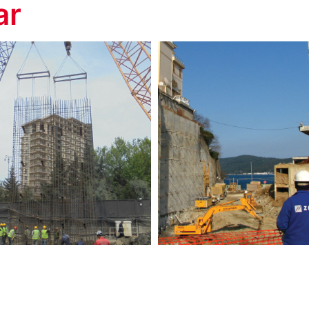
ar
Grand Tarab
rt Baku Tower 2
Hotel Renovas
Projesi
Projesi