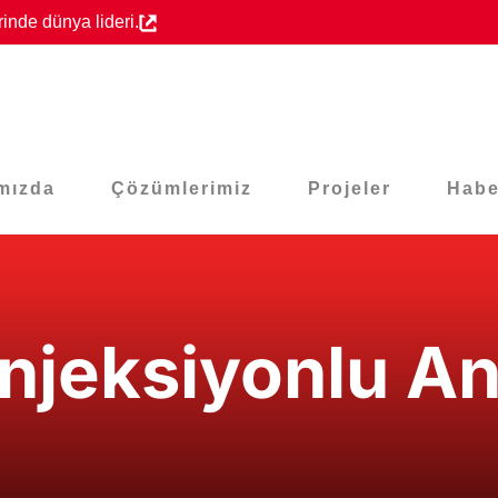
inde dünya lideri.
mızda
Çözümlerimiz
Projeler
Habe
jeksiyonlu An