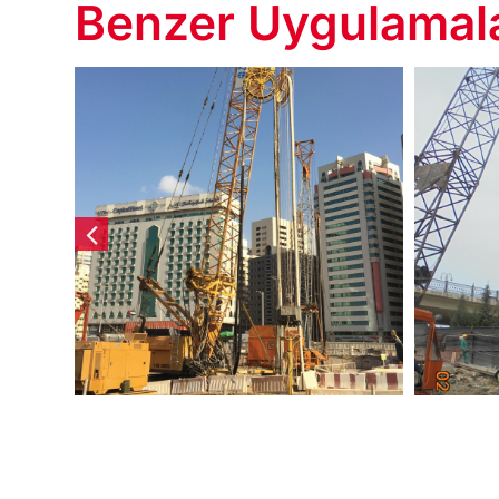
Benzer Uygulamal
er
Five Star Hotel Plot
Po
H-24 Projesi