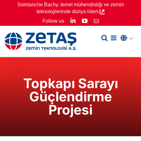
Skip
Soletanche Bachy, temel mühendisliği ve zemin
teknolojilerinde dünya lideri.
to
LinkedIn
YouTube
Follow us
Email
content
Topkapı Sarayı
Güçlendirme
Projesi