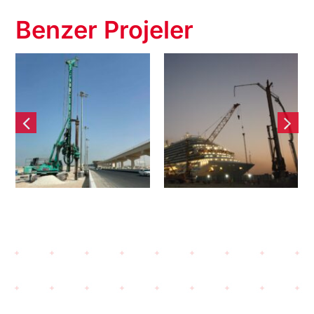
Benzer Projeler
Eski Doha
Wakrah ve
Limanı –
Endüstriyel
Büyük
Alan Otoyol
Terminal
Projesi
Projesi