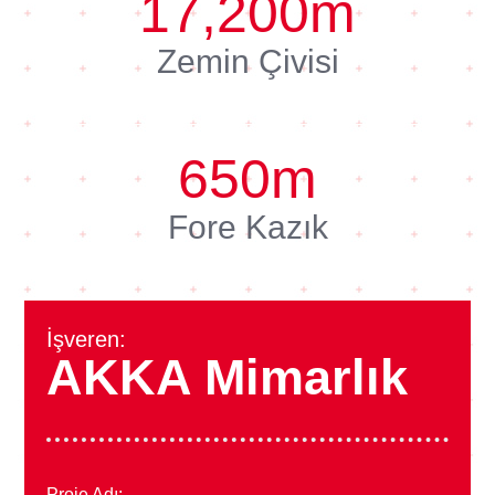
17,200
m
Zemin Çivisi
650
m
Fore Kazık
İşveren:
AKKA Mimarlık
Proje Adı: